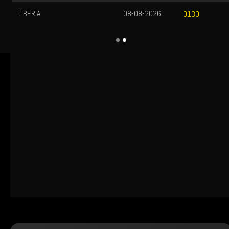
LIBERIA
08-08-2026
0130